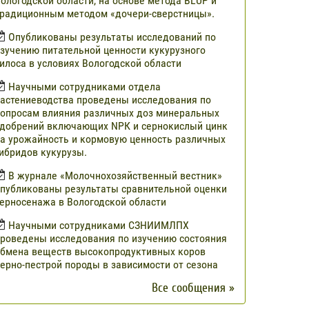
ологодской области, на основе метода BLUP и
радиционным методом «дочери-сверстницы».
Опубликованы результаты исследований по
зучению питательной ценности кукурузного
илоса в условиях Вологодской области
Научными сотрудниками отдела
астениеводства проведены исследования по
опросам влияния различных доз минеральных
добрений включающих NРК и сернокислый цинк
а урожайность и кормовую ценность различных
ибридов кукурузы.
В журнале «Молочнохозяйственный вестник»
публикованы результаты сравнительной оценки
ерносенажа в Вологодской области
Научными сотрудниками СЗНИИМЛПХ
роведены исследования по изучению состояния
бмена веществ высокопродуктивных коров
ерно-пестрой породы в зависимости от сезона
Все сообщения »