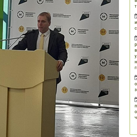
В
т
и
с
р
в
у
н
г
о
з
п
о
ч