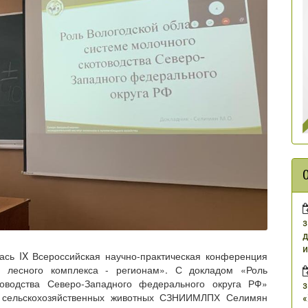
з
д
и
ась IX Всероссийская научно-практическая конференция
 лесного комплекса - регионам». С докладом «Роль
товодства Северо-Западного федерального округа РФ»
з
я сельскохозяйственных животных СЗНИИМЛПХ Селимян
«