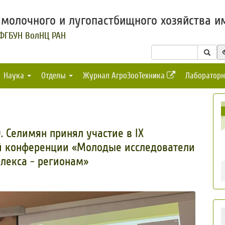
молочного и лугопастбищного хозяйства им
 ФГБУН ВолНЦ РАН
Наука
Отделы
Журнал АгроЗооТехника
Лабораторн
 Селимян принял участие в IX
й конференции «Молодые исследователи
лекса - регионам»