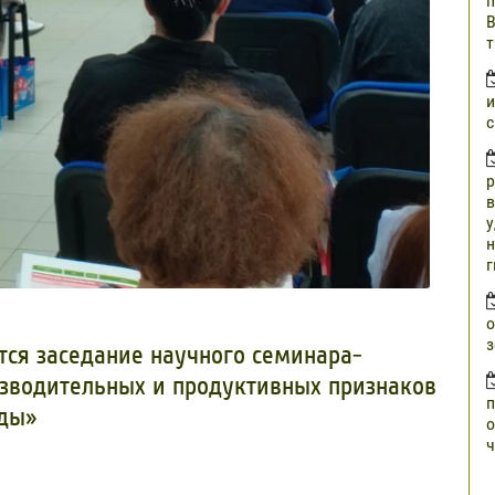
п
В
т
и
с
р
в
у
н
г
о
з
оится заседание научного семинара-
изводительных и продуктивных признаков
п
оды»
о
ч