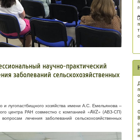
п
г
п
т
с
ессиональный научно-практический
ния заболеваний сельскохозяйственных
Д
п
о
О
 и лугопастбищного хозяйства имени А.С. Емельянова –
ного центра РАН совместно с компанией «AVZ» (АВЗ-СП)
О
В
 вопросам лечения заболеваний сельскохозяйственных
с
р
н