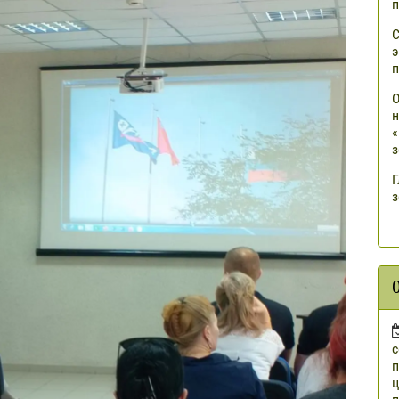
п
С
э
п
О
н
«
з
Г
з
п
ц