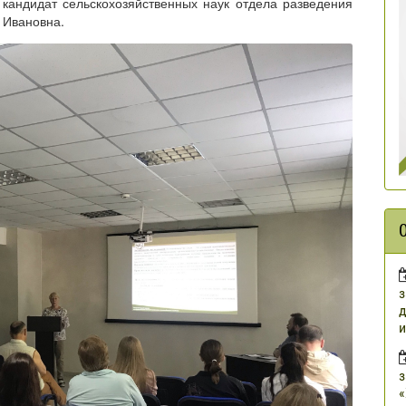
кандидат сельскохозяйственных наук отдела разведения
 Ивановна.
з
д
и
з
«