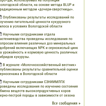
оро¬ды, используемых на популяции
ологодской области, на основе метода BLUP и
радиционным методом «дочери-сверстницы».
Опубликованы результаты исследований по
зучению питательной ценности кукурузного
илоса в условиях Вологодской области
Научными сотрудниками отдела
астениеводства проведены исследования по
опросам влияния различных доз минеральных
добрений включающих NРК и сернокислый цинк
а урожайность и кормовую ценность различных
ибридов кукурузы.
В журнале «Молочнохозяйственный вестник»
публикованы результаты сравнительной оценки
ерносенажа в Вологодской области
Научными сотрудниками СЗНИИМЛПХ
роведены исследования по изучению состояния
бмена веществ высокопродуктивных коров
ерно-пестрой породы в зависимости от сезона
Все сообщения »