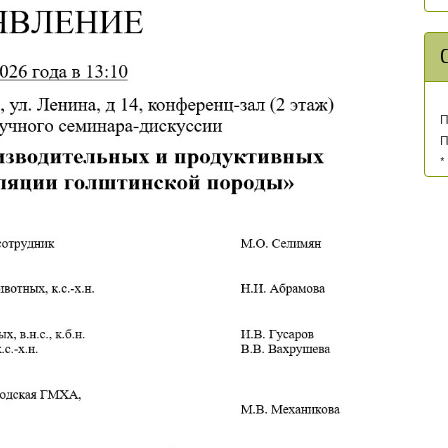
П
П
*