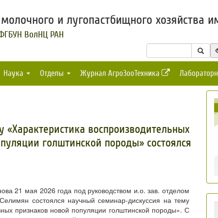
молочного и лугопастбищного хозяйства им
 ФГБУН ВолНЦ РАН
Наука
Отделы
Журнал АгроЗооТехника
Лабораторн
у «Характеристика воспроизводительных
опуляции голштинской породы» состоялся
а 21 мая 2026 года под руководством и.о. зав. отделом
 Селимян состоялся научный семинар-дискуссия на тему
вных признаков новой популяции голштинской породы». С