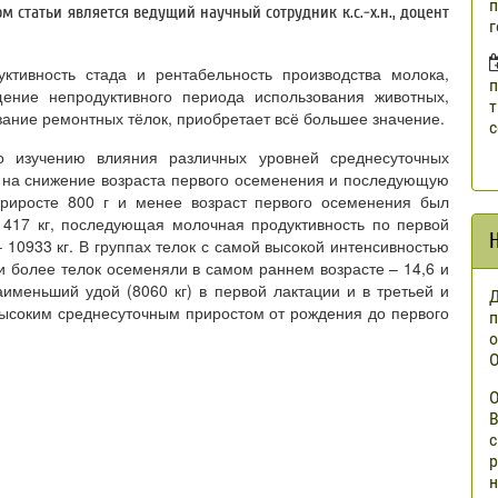
п
м статьи является ведущий научный сотрудник к.с.-х.н., доцент
г
тивность стада и рентабельность производства молока,
п
ение непродуктивного периода использования животных,
т
ание ремонтных тёлок, приобретает всё большее значение.
с
о изучению влияния различных уровней среднесуточных
 на снижение возраста первого осеменения и последующую
приросте 800 г и менее возраст первого осеменения был
417 кг, последующая молочная продуктивность по первой
– 10933 кг. В группах телок с самой высокой интенсивностью
и более телок осеменяли в самом раннем возрасте – 14,6 и
аименьший удой (8060 кг) в первой лактации и в третьей и
Д
 высоким среднесуточным приростом от рождения до первого
п
о
О
О
В
с
р
н