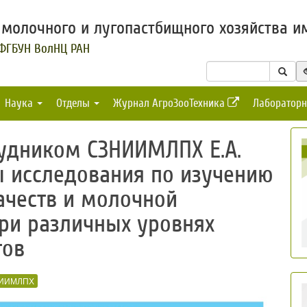
молочного и лугопастбищного хозяйства им
 ФГБУН ВолНЦ РАН
Наука
Отделы
Журнал АгроЗооТехника
Лабораторн
удником СЗНИИМЛПХ Е.А.
 исследования по изучению
ачеств и молочной
ри различных уровнях
тов
ИИМЛПХ