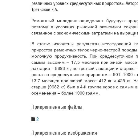
различных уровнях среднесуточных приростов». Авторо
Третьяков Е.А.
Ремонтный молодняк определяет будущую продук
поэтому в условиях рыночной экономики сокращ
связанное с экономическими затратами на выращив
В статье изложены результаты исследований п
приростов ремонтных тёлок черно-пестрой породы
молочную продуктивность. При среднесуточном 
самым высоким – 17,5 месяцев при живой массе 
лактации – 8893 кг, по третьей лактации и старше 
роста со среднесуточным приростом – 901–1000 г 
13,7 месяцев при живой массе 412 кг и 425 кг. Н
старше (9682 кг) был в 4-й группе коров с самым
осеменения – более 1000 грамм.
Прикрепленные файлы
2
Прикрепленные изображения