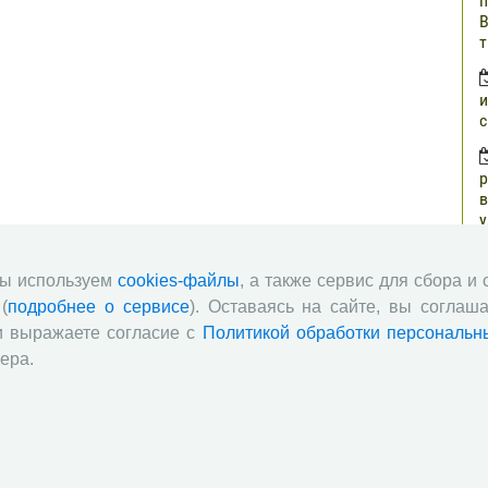
п
В
т
и
с
р
в
у
н
г
мы используем
cookies-файлы
, а также сервис для сбора и
(
подробнее о сервисе
). Оставаясь на сайте, вы соглаша
о
и выражаете согласие с
Политикой обработки персональн
з
ера.
п
о
ч