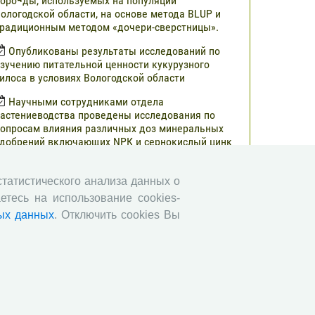
оро¬ды, используемых на популяции
ологодской области, на основе метода BLUP и
радиционным методом «дочери-сверстницы».
Опубликованы результаты исследований по
зучению питательной ценности кукурузного
илоса в условиях Вологодской области
Научными сотрудниками отдела
астениеводства проведены исследования по
опросам влияния различных доз минеральных
добрений включающих NРК и сернокислый цинк
а урожайность и кормовую ценность различных
ибридов кукурузы.
 статистического анализа данных о
В журнале «Молочнохозяйственный вестник»
етесь на использование cookies-
публикованы результаты сравнительной оценки
ых данных
. Отключить cookies Вы
ерносенажа в Вологодской области
Научными сотрудниками СЗНИИМЛПХ
роведены исследования по изучению состояния
бмена веществ высокопродуктивных коров
ерно-пестрой породы в зависимости от сезона
Все сообщения »