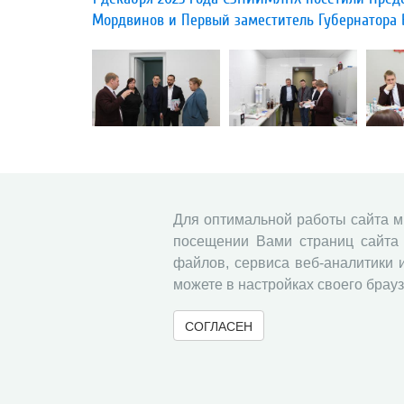
Мордвинов и Первый заместитель Губернатора В
«
20
21
22
23
24
25
26
2
Для оптимальной работы сайта 
посещении Вами страниц сайта 
файлов, сервиса веб-аналитики 
можете в настройках своего брауз
СОГЛАСЕН