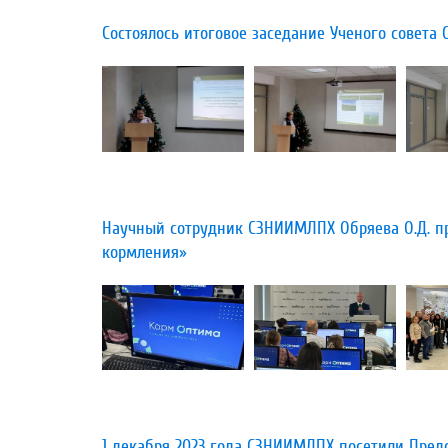
Состоялось итоговое заседание Ученого совета
​Научный сотрудник СЗНИИМЛПХ Обряева О.Д. п
кормления»
​1 декабря 2023 года СЗНИИМЛПХ посетили Пред