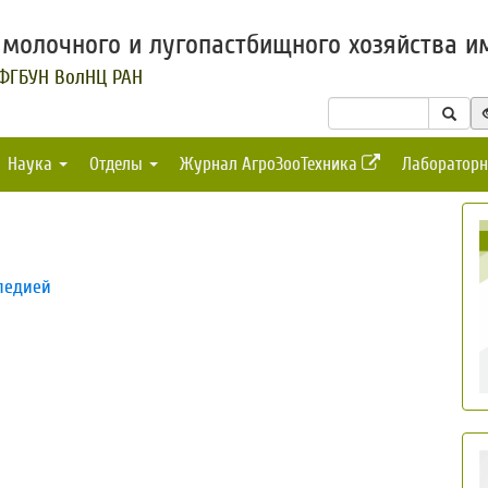
молочного и лугопастбищного хозяйства им
 ФГБУН ВолНЦ РАН
Наука
Отделы
Журнал АгроЗооТехника
Лабораторн
педией