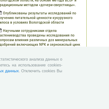
ологодской области, на основе метода BLUP и
радиционным методом «дочери-сверстницы».
Опубликованы результаты исследований по
зучению питательной ценности кукурузного
илоса в условиях Вологодской области
Научными сотрудниками отдела
астениеводства проведены исследования по
опросам влияния различных доз минеральных
добрений включающих NРК и сернокислый цинк
а урожайность и кормовую ценность различных
ибридов кукурузы.
 статистического анализа данных о
В журнале «Молочнохозяйственный вестник»
етесь на использование cookies-
публикованы результаты сравнительной оценки
ых данных
. Отключить cookies Вы
ерносенажа в Вологодской области
Научными сотрудниками СЗНИИМЛПХ
роведены исследования по изучению состояния
бмена веществ высокопродуктивных коров
ерно-пестрой породы в зависимости от сезона
Все сообщения »