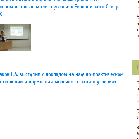
п
осном использовании в условиях Европейского Севера
г
Х
п
т
с
ков Е.А. выступил с докладом на научно-практическом
товлении и кормлении молочного скота в условиях
О
н
«
з
Г
з
В
а