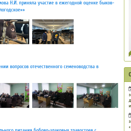
ва Н.И. приняла участие в ежегодной оценке быков-
логодское»»
нии вопросов отечественного семеноводства в
з
д
и
з
«
ьного питания бобово-злаковых травостоев с