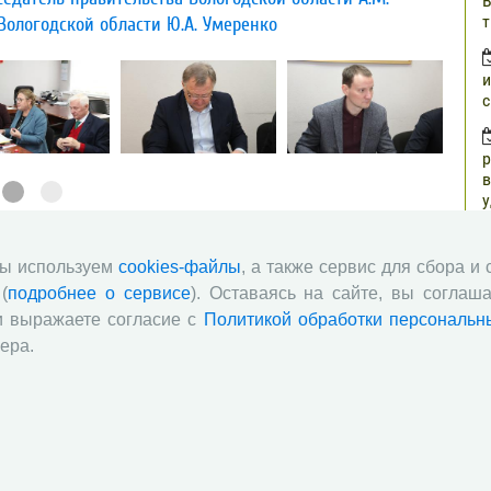
В
т
ологодской области Ю.А. Умеренко​
и
с
р
в
у
н
г
7
28
29
»
мы используем
cookies-файлы
, а также сервис для сбора и
(
подробнее о сервисе
). Оставаясь на сайте, вы соглаша
о
и выражаете согласие с
Политикой обработки персональн
з
ера.
п
о
ч