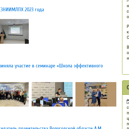
г
н
 СЗНИИМЛПХ 2023 года
с
о
Р
к
С
В
о
н
риняла участие в семинаре «Школа эффективного
п
ц
п
седатель правительства Вологодской области А.М.