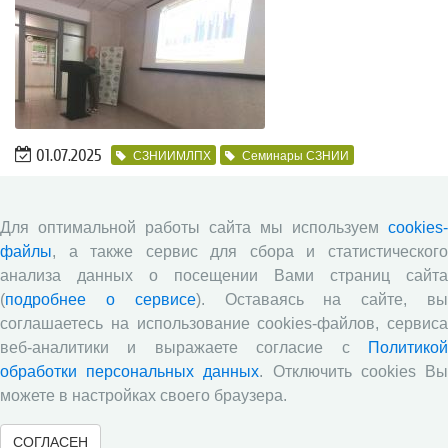
01.07.2025
СЗНИИМЛПХ
Семинары СЗНИИ
27 июня 2025 года состоялся научный семинар-дискуссия
«Отличительные особенности хозяйственно-полезных
признаков айрширской породы по округам Российской
Для оптимальной работы сайта мы используем
cookies-
Федерации» под руководством и.о. заведующего отделом
файлы
, а также сервис для сбора и статистического
разведения сельскохозяйственных животных М.О.
анализа данных о посещении Вами страниц сайта
Селимяна. С докладом выступила ведущий научный
(
подробнее о сервисе
). Оставаясь на сайте, в
сотрудник отдела разведения сельскохозяйственных
соглашаетесь на использование cookies-файлов, сервиса
животных к.с.-х.н. Н.И. Абрамова.
веб-аналитики и выражаете согласие с
Политикой
обработки персональных данных
. Отключить cookies В
можете в настройках своего браузера.
«
7
8
9
10
11
12
13
14
15
СОГЛАСЕН
16
»