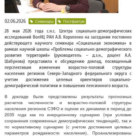
02.06.2026
Семинары
Постфактум
28 мая 2026 года с.н.с. Центра социально-демографических
исследований ВолНЦ РАН А.В. Короленко на заседании постоянно
действующего научного семинара «Социальная экономика» в
рамках научной школы «Проблемы социально-демографического
развития территорий» (руководитель – д.э.н., доцент А.А.
Шабунова) представила к обсуждению доклад, посвященный
перспективам изменения возрастно-половой структуры
населения регионов Северо-Западного федерального округа с
учетом достижения целевых ориентиров социально-
демографической политики и повышения пенсионного возраста.
В докладе были представлены результаты прогнозных
расчетов численности и возрастно-половой структуры
населения регионов СЗФО и оценки их динамики в период до
2035 года как по инерционному сценарию (при условии
сохранения современных демографических тенденций), так и
по нормативному сценарию (с учетом достижения целевых
параметров рождаемости населения). Проанализированы