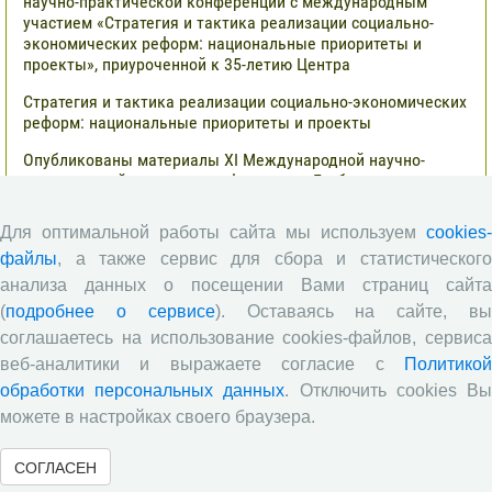
научно-практической конференции с международным
участием «Стратегия и тактика реализации социально-
экономических реформ: национальные приоритеты и
проекты», приуроченной к 35-летию Центра
Стратегия и тактика реализации социально-экономических
реформ: национальные приоритеты и проекты
Опубликованы материалы XI Международной научно-
практической интернет-конференции «Глобальные вызовы
и региональное развитие в зеркале социологических
измерений»
Для оптимальной работы сайта мы используем
cookies-
Глобальные вызовы и региональное развитие в зеркале
файлы
, а также сервис для сбора и статистического
социологических измерений
анализа данных о посещении Вами страниц сайта
(
подробнее о сервисе
). Оставаясь на сайте, в
Все сообщения »
соглашаетесь на использование cookies-файлов, сервиса
веб-аналитики и выражаете согласие с
Политикой
Обзор научных публикаций
обработки персональных данных
. Отключить cookies В
можете в настройках своего браузера.
Сотрудниками отдела разведения
СОГЛАСЕН
сельскохозяйственных животных СЗНИИМЛПХ проведены
исследования по оценке племенной ценности быков-