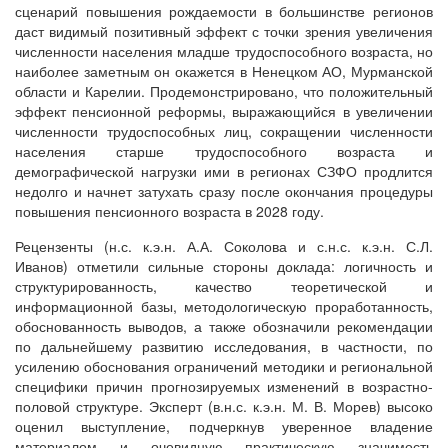
сценарий повышения рождаемости в большинстве регионов
даст видимый позитивный эффект с точки зрения увеличения
численности населения младше трудоспособного возраста, но
наиболее заметным он окажется в Ненецком АО, Мурманской
области и Карелии. Продемонстрировано, что положительный
эффект пенсионной реформы, выражающийся в увеличении
численности трудоспособных лиц, сокращении численности
населения старше трудоспособного возраста и
демографической нагрузки ими в регионах СЗФО продлится
недолго и начнет затухать сразу после окончания процедуры
повышения пенсионного возраста в 2028 году.
Рецензенты (н.с. к.э.н. А.А. Соколова и с.н.с. к.э.н. С.Л.
Иванов) отметили сильные стороны доклада: логичность и
структурированность, качество теоретической и
информационной базы, методологическую проработанность,
обоснованность выводов, а также обозначили рекомендации
по дальнейшему развитию исследования, в частности, по
усилению обоснования ограничений методики и региональной
специфики причин прогнозируемых изменений в возрастно-
половой структуре. Эксперт (в.н.с. к.э.н. М. В. Морев) высоко
оценил выступление, подчеркнув уверенное владение
материалом и очевидную практическую значимость