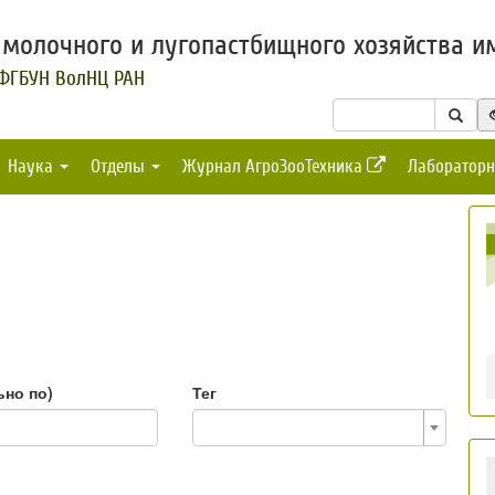
молочного и лугопастбищного хозяйства им
 ФГБУН ВолНЦ РАН
Наука
Отделы
Журнал АгроЗооТехника
Лабораторн
ьно по)
Тег