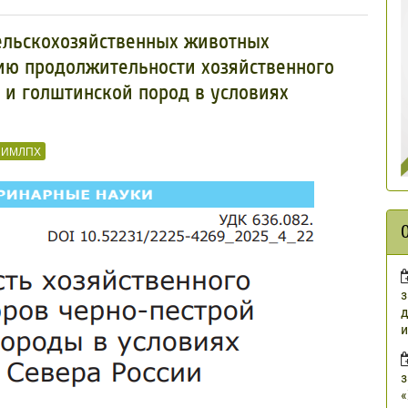
сельскохозяйственных животных
ию продолжительности хозяйственного
 и голштинской пород в условиях
ИИМЛПХ
з
д
и
з
«