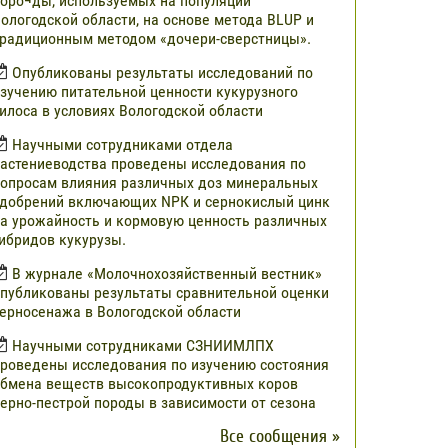
оро¬ды, используемых на популяции
ологодской области, на основе метода BLUP и
радиционным методом «дочери-сверстницы».
Опубликованы результаты исследований по
зучению питательной ценности кукурузного
илоса в условиях Вологодской области
Научными сотрудниками отдела
астениеводства проведены исследования по
опросам влияния различных доз минеральных
добрений включающих NРК и сернокислый цинк
а урожайность и кормовую ценность различных
ибридов кукурузы.
В журнале «Молочнохозяйственный вестник»
публикованы результаты сравнительной оценки
ерносенажа в Вологодской области
Научными сотрудниками СЗНИИМЛПХ
роведены исследования по изучению состояния
бмена веществ высокопродуктивных коров
ерно-пестрой породы в зависимости от сезона
Все сообщения »