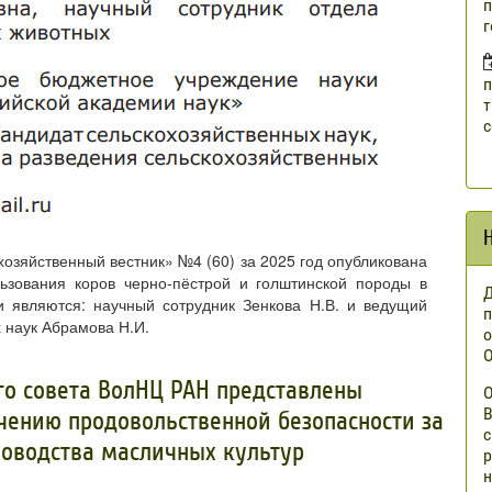
п
г
п
т
с
озяйственный вестник» №4 (60) за 2025 год опубликована
льзования коров черно-пёстрой и голштинской породы в
Д
и являются: научный сотрудник Зенкова Н.В. и ведущий
п
 наук Абрамова Н.И.
о
О
го совета ВолНЦ РАН представлены
О
В
чению продовольственной безопасности за
с
новодства масличных культур
р
н