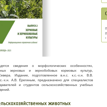
П
П
*
дятся сведения о морфологических особенностях,
овных зерновых и зернобобовых кормовых культур,
ера. Издание, подготовленное в.н.с. к.с.-х.н. В.В.
.с.-х.н. А.В. Ерегиным, предназначено для специалистов
одавателей и студентов сельскохозяйственных учебных
дений.
сельскохозяйственных животных