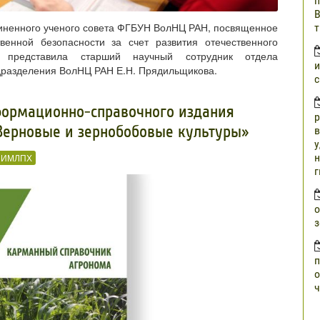
п
В
диненного ученого совета ФГБУН ВолНЦ РАН, посвященное
т
енной безопасности за счет развития отечественного
й представила старший научный сотрудник отдела
и
разделения ВолНЦ РАН Е.Н. Прядильщикова.
с
формационно-справочного издания
р
Зерновые и зернобобовые культуры»
в
у
н
ИИМЛПХ
г
о
з
п
о
ч