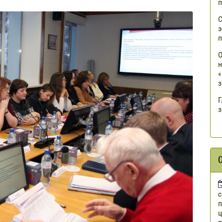
п
С
э
п
О
н
«
з
Г
з
п
ц