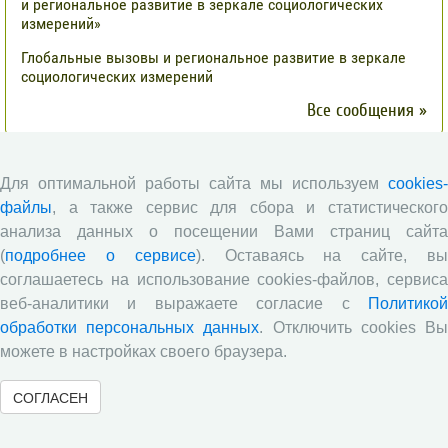
и региональное развитие в зеркале социологических
измерений»
Глобальные вызовы и региональное развитие в зеркале
социологических измерений
Все сообщения »
Обзор научных публикаций
Для оптимальной работы сайта мы используем
cookies-
файлы
, а также сервис для сбора и статистического
Сотрудниками отдела разведения
анализа данных о посещении Вами страниц сайта
сельскохозяйственных животных СЗНИИМЛПХ проведены
(
подробнее о сервисе
). Оставаясь на сайте, в
исследования по оценке племенной ценности быков-
соглашаетесь на использование cookies-файлов, сервиса
производителей голштинской поро¬ды, используемых на
веб-аналитики и выражаете согласие с
Политикой
популяции Вологодской области, на основе метода BLUP и
традиционным методом «дочери-сверстницы».
обработки персональных данных
. Отключить cookies В
можете в настройках своего браузера.
Опубликованы результаты исследований по изучению
питательной ценности кукурузного силоса в условиях
Вологодской области
СОГЛАСЕН
Научными сотрудниками отдела растениеводства