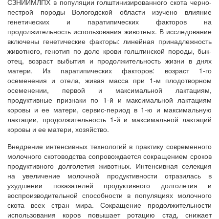
СЗНИИМЛПХ в популяции голштинизированного скота черно-
пестрой породы Вологодской области изучено влияние
генетических и паратипических факторов на
продолжительность использования животных. В исследование
включены генетические факторы: линейная принадлежность
животного, генотип по доле крови голштинской породы, бык-
отец, возраст выбытия и продолжительность жизни в днях
матери. Из паратипических факторов: возраст 1-го
осеменения и отела, живая масса при 1-м плодотворном
осеменении, первой и максимальной лактациям,
продуктивные признаки по 1-й и максимальной лактациям
коровы и ее матери, сервис-период в 1-ю и максимальную
лактации, продолжительность 1-й и максимальной лактаций
коровы и ее матери, хозяйство.
Внедрение интенсивных технологий в практику современного
молочного скотоводства сопровождается сокращением сроков
продуктивного долголетия животных. Интенсивная селекция
на увеличение молочной продуктивности отразилась в
ухудшении показателей продуктивного долголетия и
воспроизводительной способности в популяциях молочного
скота всех стран мира. Сокращение продолжительности
использования коров повышает ротацию стад, снижает