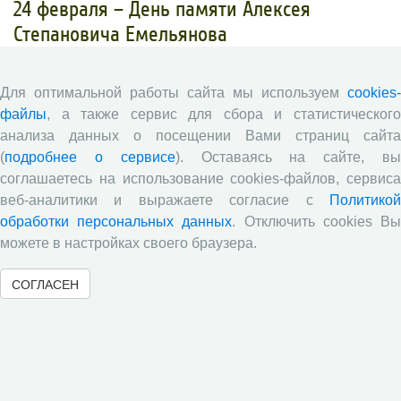
​24 февраля – День памяти Алексея
Степановича Емельянова
24.02.2025
Мероприятия
СЗНИИМЛПХ
Для оптимальной работы сайта мы используем
cookies-
файлы
, а также сервис для сбора и статистического
анализа данных о посещении Вами страниц сайта
(
подробнее о сервисе
). Оставаясь на сайте, в
соглашаетесь на использование cookies-файлов, сервиса
веб-аналитики и выражаете согласие с
Политикой
обработки персональных данных
. Отключить cookies В
можете в настройках своего браузера.
СОГЛАСЕН
24 февраля 2025 г. в Северо-Западном НИИ молочного и
лугопастбищного хозяйства состоялся День памяти Алексея
Степановича Емельянова (1902-1976 гг.) – советского
ученого-зоотехника, доктора сельскохозяйственных наук,
профессора, члена-корреспондента ВАСХНИЛ, с 1931 по
1971 годы являвшегося директором СЗНИИМЛПХ.