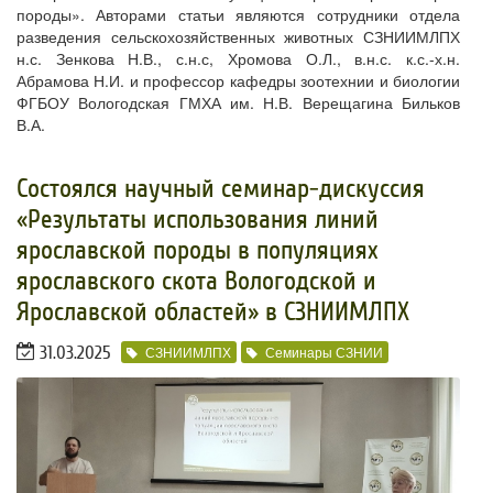
породы». Авторами статьи являются сотрудники отдела
разведения сельскохозяйственных животных СЗНИИМЛПХ
н.с. Зенкова Н.В., с.н.с, Хромова О.Л., в.н.с. к.с.-х.н.
Абрамова Н.И. и профессор кафедры зоотехнии и биологии
ФГБОУ Вологодская ГМХА им. Н.В. Верещагина Бильков
В.А.
Состоялся научный семинар-дискуссия
«Результаты использования линий
ярославской породы в популяциях
ярославского скота Вологодской и
Ярославской областей» в СЗНИИМЛПХ
31.03.2025
СЗНИИМЛПХ
Семинары СЗНИИ