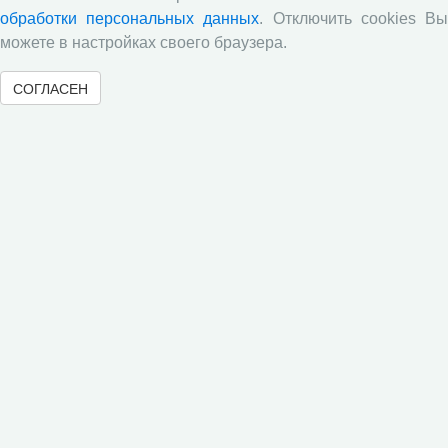
исследования по оценке племенной ценности быков-
обработки персональных данных
. Отключить cookies В
производителей голштинской поро¬ды, используемых на
популяции Вологодской области, на основе метода BLUP и
можете в настройках своего браузера.
традиционным методом «дочери-сверстницы».
СОГЛАСЕН
Опубликованы результаты исследований по изучению
питательной ценности кукурузного силоса в условиях
Вологодской области
Научными сотрудниками отдела растениеводства
проведены исследования по вопросам влияния различных
доз минеральных удобрений включающих NРК и
сернокислый цинк на урожайность и кормовую ценность
различных гибридов кукурузы.
В журнале «Молочнохозяйственный вестник»
опубликованы результаты сравнительной оценки
зерносенажа в Вологодской области
Научными сотрудниками СЗНИИМЛПХ проведены
исследования по изучению состояния обмена веществ
высокопродуктивных коров черно-пестрой породы в
зависимости от сезона
Все сообщения »