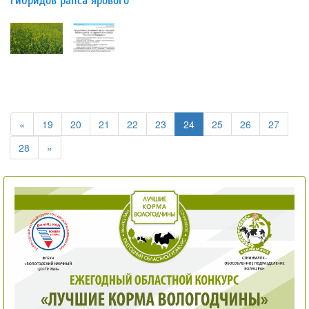
гибридов рапса ярового
«
19
20
21
22
23
24
25
26
27
28
»