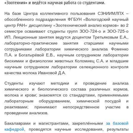
«Зоотехния» и ведётся научная работа со студентами.
На базе Центра коллективного пользования СЗНИИМЛПХ –
обособленного подразделения ФГБУН «Вологодский научный
центр РАН» дисциплину «Зоотехнический анализ кормов» во 2
семестре осваивают студенты групп ЗОО-724-о и ЗОО-725-о
ИП. Лекционные занятия ведутся доцентом Третьяковым Е.А.,
лабораторно-практические занятия старшими научными
сотрудниками лаборатории химического анализа Фоменко
П.А. и Богатырёвой Е.В., научным сотрудником лаборатории
биохимии и физиологии животных Коломиец С.А. и младшим
научным сотрудником лаборатории селекционного контроля
качества молока Ивановой Д.А.
Студенты изучают методики и проведение анализа
химического и биологического состава различных кормов,
молока и крови; знакомятся со стандартами, применяемыми
лабораторным оборудованием, химической посудой и
реактивами; принимают непосредственное участие в
проведении анализов.
Бакалаврами и магистрантами, закреплёнными
за базовой
кафедрой
, проводятся научные исследования, результаты