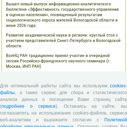
Вышел новый выпуск информационно-аналитического
бюллетеня «Эффективность государственного управления
в оценках населения», посвященный результатам
социологического опроса жителей Вологодской области в
июне 2026 года
Развитие академической науки в регионе: круглый стол с
участием представителей Санкт‑Петербурга и Вологодской
области
ВолНЦ РАН традиционно принял участие в очередной
сессии Российско-французского научного семинара (г.
Москва, ИНП РАН)
Все сообщения »
Для оптимальной работы сайта мы используем
cookies-
файлы
, а также сервис для сбора и статистического
Обзор научных публикаций
анализа данных о посещении Вами страниц сайта
(
подробнее о сервисе
). Оставаясь на сайте, в
Сотрудниками отдела разведения
соглашаетесь на использование cookies-файлов, сервиса
сельскохозяйственных животных СЗНИИМЛПХ проведены
веб-аналитики и выражаете согласие с
Политикой
исследования по оценке племенной ценности быков-
производителей голштинской поро¬ды, используемых на
обработки персональных данных
. Отключить cookies В