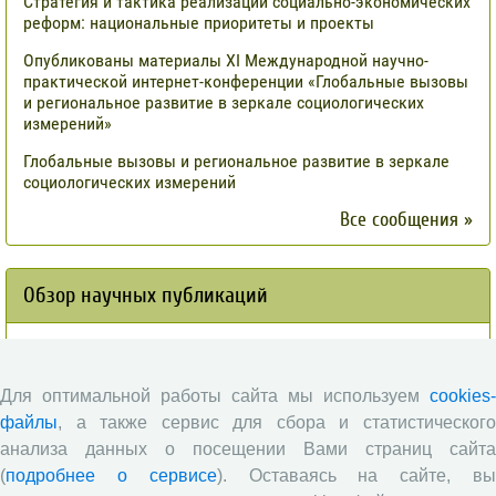
Стратегия и тактика реализации социально-экономических
реформ: национальные приоритеты и проекты
Опубликованы материалы XI Международной научно-
практической интернет-конференции «Глобальные вызовы
и региональное развитие в зеркале социологических
измерений»
Глобальные вызовы и региональное развитие в зеркале
социологических измерений
Все сообщения »
Обзор научных публикаций
Сотрудниками отдела разведения
сельскохозяйственных животных СЗНИИМЛПХ проведены
исследования по оценке племенной ценности быков-
Для оптимальной работы сайта мы используем
cookies-
производителей голштинской поро¬ды, используемых на
файлы
, а также сервис для сбора и статистического
популяции Вологодской области, на основе метода BLUP и
анализа данных о посещении Вами страниц сайта
традиционным методом «дочери-сверстницы».
(
подробнее о сервисе
). Оставаясь на сайте, в
Опубликованы результаты исследований по изучению