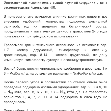
Ответственный исполнитель старший научный сотрудник отдела
растениеводства Коновалова Н.Ю.
В полевом опыте изучается влияние различных видов и доз
внесения удобрений, количества подкормок аммиачной
селитрой, год их введения на ботанический состав,
продуктивность и питательную ценность травостоев 2-го года
пользования при трёхукосном использовании.
Травосмеси для интенсивного использования включают: вар.
1-7 –клевер двуукосный, тимофеевку и овсяницу
тростниковую, вар. 8-14 – клевер двуукосный, люцерну
изменчивую, тимофеевку луговую и овсяницу тростниковую.
Весной были, внесли минеральные удобрения в дозе: вар. 1 и
8 – Р
К
кг/га, на остальные варианты – N
Р
К
кг/га д.в.
60
60
20
60
60
После первого укоса в соответствии со схемой опыта была
проведена подкормка азотными удобрениям: вар. 2, 3 и 9, 10
– N
кг/га, вар. 5, 6 и 12, 13 – N
кг/га д.в. На травостоях
40
35
вариантов 1, 4, 7, 8, 11 и 14 подкормка в 2024 году не
проводилась.
Перед уборкой измерили высоту растений, которая составила