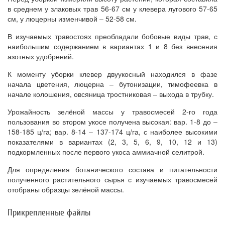
в среднем у злаковых трав 56-67 см у клевера лугового 57-65
см, у люцерны изменчивой – 52-58 см.
В изучаемых травостоях преобладали бобовые виды трав, с
наибольшим содержанием в вариантах 1 и 8 без внесения
азотных удобрений.
К моменту уборки клевер двуукосный находился в фазе
начала цветения, люцерна – бутонизации, тимофеевка в
начале колошения, овсяница тростниковая – выхода в трубку.
Урожайность зелёной массы у травосмесей 2-го года
пользования во втором укосе получена высокая: вар. 1-8 до –
158-185 ц/га; вар. 8-14 – 137-174 ц/га, с наиболее высокими
показателями в вариантах (2, 3, 5, 6, 9, 10, 12 и 13)
подкормленных после первого укоса аммиачной селитрой.
Для определения ботанического состава и питательности
полученного растительного сырья с изучаемых травосмесей
отобраны образцы зелёной массы.
Прикрепленные файлы