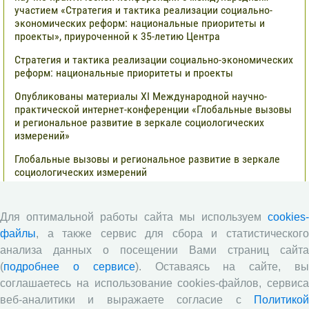
участием «Стратегия и тактика реализации социально-
экономических реформ: национальные приоритеты и
проекты», приуроченной к 35-летию Центра
Стратегия и тактика реализации социально-экономических
реформ: национальные приоритеты и проекты
Опубликованы материалы XI Международной научно-
практической интернет-конференции «Глобальные вызовы
и региональное развитие в зеркале социологических
измерений»
Глобальные вызовы и региональное развитие в зеркале
социологических измерений
Все сообщения »
Для оптимальной работы сайта мы используем
cookies-
файлы
, а также сервис для сбора и статистического
Обзор научных публикаций
анализа данных о посещении Вами страниц сайта
(
подробнее о сервисе
). Оставаясь на сайте, в
Сотрудниками отдела разведения
соглашаетесь на использование cookies-файлов, сервиса
сельскохозяйственных животных СЗНИИМЛПХ проведены
веб-аналитики и выражаете согласие с
Политикой
исследования по оценке племенной ценности быков-