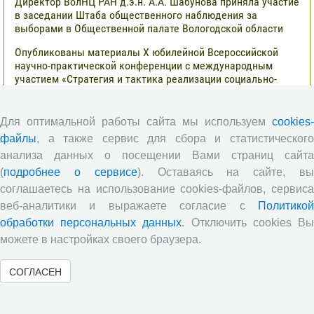
Директор ВолНЦ РАН д.э.н. А.А. Шабунова приняла участие
в заседании Штаба общественного наблюдения за
выборами в Общественной палате Вологодской области
Опубликованы материалы X юбилейной Всероссийской
научно-практической конференции с международным
участием «Стратегия и тактика реализации социально-
экономических реформ: национальные приоритеты и
проекты», приуроченной к 35-летию Центра
Для оптимальной работы сайта мы используем
cookies-
Стратегия и тактика реализации социально-экономических
файлы
, а также сервис для сбора и статистического
реформ: национальные приоритеты и проекты
анализа данных о посещении Вами страниц сайта
Опубликованы материалы XI Международной научно-
(
подробнее о сервисе
). Оставаясь на сайте, в
практической интернет-конференции «Глобальные вызовы
соглашаетесь на использование cookies-файлов, сервиса
и региональное развитие в зеркале социологических
измерений»
веб-аналитики и выражаете согласие с
Политикой
обработки персональных данных
. Отключить cookies В
Глобальные вызовы и региональное развитие в зеркале
можете в настройках своего браузера.
социологических измерений
Все сообщения »
СОГЛАСЕН