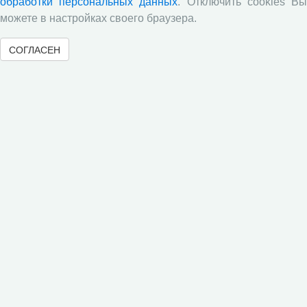
Научными сотрудниками отдела растениеводства
обработки персональных данных
. Отключить cookies В
проведены исследования по вопросам влияния различных
можете в настройках своего браузера.
доз минеральных удобрений включающих NРК и
сернокислый цинк на урожайность и кормовую ценность
СОГЛАСЕН
различных гибридов кукурузы.
В журнале «Молочнохозяйственный вестник»
опубликованы результаты сравнительной оценки
зерносенажа в Вологодской области
Научными сотрудниками СЗНИИМЛПХ проведены
исследования по изучению состояния обмена веществ
высокопродуктивных коров черно-пестрой породы в
зависимости от сезона
Все сообщения »
Статистика посещений
08.08.2026
08.2026
с 01.01.2026
Просмотры
Посетители
* - в среднем в день за текущий месяц