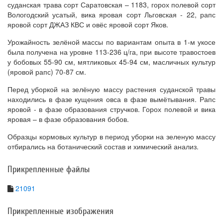
суданская трава сорт Саратовская – 1183, горох полевой сорт
Вологодский усатый, вика яровая сорт Льговская - 22, рапс
яровой сорт ДЖАЗ КВС и овёс яровой сорт Яков.
Урожайность зелёной массы по вариантам опыта в 1-м укосе
была получена на уровне 113-236 ц/га, при высоте травостоев
у бобовых 55-90 см, мятликовых 45-94 см, масличных культур
(яровой рапс) 70-87 см.
Перед уборкой на зелёную массу растения суданской травы
находились в фазе кущения овса в фазе вымётывания. Рапс
яровой - в фазе образования стручков. Горох полевой и вика
яровая – в фазе образования бобов.
Образцы кормовых культур в период уборки на зеленую массу
отбирались на ботанический состав и химический анализ.
Прикрепленные файлы
21091
Прикрепленные изображения