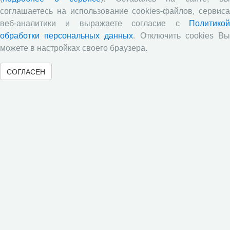
Опубликованы результаты исследований по изучению
соглашаетесь на использование cookies-файлов, сервиса
питательной ценности кукурузного силоса в условиях
веб-аналитики и выражаете согласие с
Политикой
Вологодской области
обработки персональных данных
. Отключить cookies В
Научными сотрудниками отдела растениеводства
можете в настройках своего браузера.
проведены исследования по вопросам влияния различных
доз минеральных удобрений включающих NРК и
СОГЛАСЕН
сернокислый цинк на урожайность и кормовую ценность
различных гибридов кукурузы.
В журнале «Молочнохозяйственный вестник»
опубликованы результаты сравнительной оценки
зерносенажа в Вологодской области
Научными сотрудниками СЗНИИМЛПХ проведены
исследования по изучению состояния обмена веществ
высокопродуктивных коров черно-пестрой породы в
зависимости от сезона
Все сообщения »
Статистика посещений