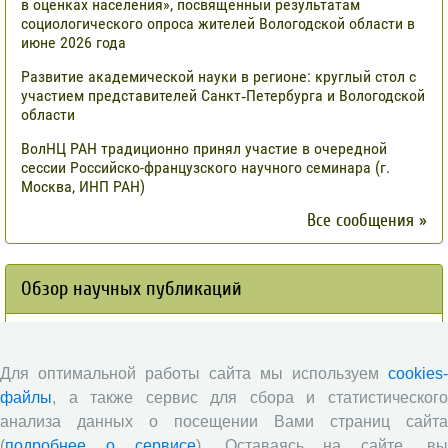
в оценках населения», посвященный результатам
социологического опроса жителей Вологодской области в
июне 2026 года
Развитие академической науки в регионе: круглый стол с
участием представителей Санкт‑Петербурга и Вологодской
области
ВолНЦ РАН традиционно принял участие в очередной
сессии Российско-французского научного семинара (г.
Москва, ИНП РАН)
Все сообщения »
Обзор научных публикаций
Сотрудниками отдела разведения
сельскохозяйственных животных СЗНИИМЛПХ проведены
Для оптимальной работы сайта мы используем
cookies-
исследования по оценке племенной ценности быков-
производителей голштинской поро¬ды, используемых на
файлы
, а также сервис для сбора и статистического
популяции Вологодской области, на основе метода BLUP и
анализа данных о посещении Вами страниц сайта
традиционным методом «дочери-сверстницы».
(
подробнее о сервисе
). Оставаясь на сайте, в