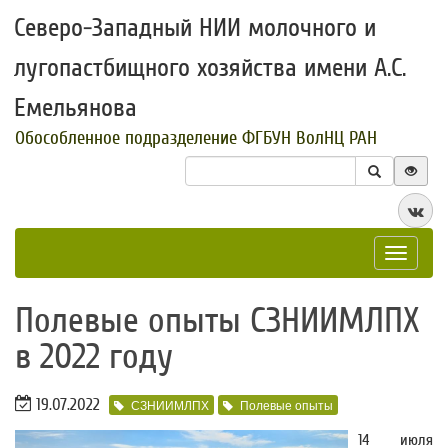
Северо-Западный НИИ молочного и
лугопастбищного хозяйства имени А.С.
Емельянова
Обособленное подразделение ФГБУН ВолНЦ РАН
Toggle
navigat
​Полевые опыты СЗНИИМЛПХ
в 2022 году
19.07.2022
СЗНИИМЛПХ
Полевые опыты
14 июля