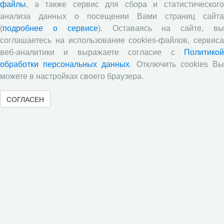
исследования по оценке племенной ценности быков-
файлы
, а также сервис для сбора и статистического
производителей голштинской поро¬ды, используемых на
анализа данных о посещении Вами страниц сайта
популяции Вологодской области, на основе метода BLUP и
(
подробнее о сервисе
). Оставаясь на сайте, в
традиционным методом «дочери-сверстницы».
соглашаетесь на использование cookies-файлов, сервиса
Опубликованы результаты исследований по изучению
веб-аналитики и выражаете согласие с
Политикой
питательной ценности кукурузного силоса в условиях
обработки персональных данных
. Отключить cookies В
Вологодской области
можете в настройках своего браузера.
Научными сотрудниками отдела растениеводства
проведены исследования по вопросам влияния различных
СОГЛАСЕН
доз минеральных удобрений включающих NРК и
сернокислый цинк на урожайность и кормовую ценность
различных гибридов кукурузы.
В журнале «Молочнохозяйственный вестник»
опубликованы результаты сравнительной оценки
зерносенажа в Вологодской области
Научными сотрудниками СЗНИИМЛПХ проведены
исследования по изучению состояния обмена веществ
высокопродуктивных коров черно-пестрой породы в
зависимости от сезона
Все сообщения »