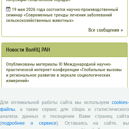
19 мая 2026 года состоится научно-производственный
семинар «Современные тренды лечения заболеваний
сельскохозяйственных животных»
Все сообщения »
Новости ВолНЦ РАН
Опубликованы материалы XI Международной научно-
практической интернет-конференции «Глобальные вызовы
и региональное развитие в зеркале социологических
измерений»
Глобальные вызовы и региональное развитие в зеркале
социологических измерений
Для оптимальной работы сайта мы используем
cookies-
Вышел новый выпуск информационно-аналитического
файлы
, а также сервис для сбора и статистического
бюллетеня «Эффективность государственного управления
анализа данных о посещении Вами страниц сайта
в оценках населения», посвященный результатам
социологического опроса жителей Вологодской области в
(
подробнее о сервисе
). Оставаясь на сайте, в
июне 2026 года