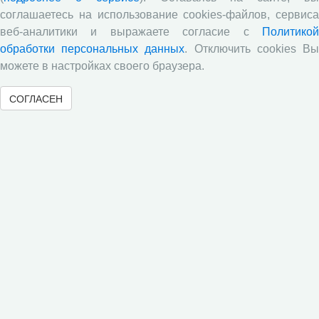
Опубликованы результаты исследований по изучению
соглашаетесь на использование cookies-файлов, сервиса
питательной ценности кукурузного силоса в условиях
веб-аналитики и выражаете согласие с
Политикой
Вологодской области
обработки персональных данных
. Отключить cookies В
Научными сотрудниками отдела растениеводства
можете в настройках своего браузера.
проведены исследования по вопросам влияния различных
доз минеральных удобрений включающих NРК и
СОГЛАСЕН
сернокислый цинк на урожайность и кормовую ценность
различных гибридов кукурузы.
В журнале «Молочнохозяйственный вестник»
опубликованы результаты сравнительной оценки
зерносенажа в Вологодской области
Научными сотрудниками СЗНИИМЛПХ проведены
исследования по изучению состояния обмена веществ
высокопродуктивных коров черно-пестрой породы в
зависимости от сезона
Все сообщения »
Статистика посещений