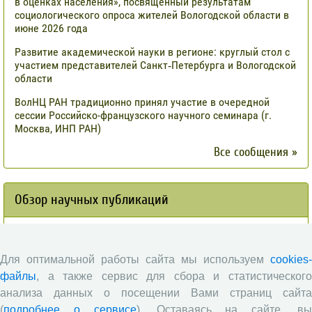
в оценках населения», посвященный результатам
социологического опроса жителей Вологодской области в
июне 2026 года
Развитие академической науки в регионе: круглый стол с
участием представителей Санкт‑Петербурга и Вологодской
области
ВолНЦ РАН традиционно принял участие в очередной
сессии Российско-французского научного семинара (г.
Москва, ИНП РАН)
Все сообщения »
Обзор научных публикаций
Сотрудниками отдела разведения
сельскохозяйственных животных СЗНИИМЛПХ проведены
Для оптимальной работы сайта мы используем
cookies-
исследования по оценке племенной ценности быков-
производителей голштинской поро¬ды, используемых на
файлы
, а также сервис для сбора и статистического
популяции Вологодской области, на основе метода BLUP и
анализа данных о посещении Вами страниц сайта
традиционным методом «дочери-сверстницы».
(
подробнее о сервисе
). Оставаясь на сайте, в