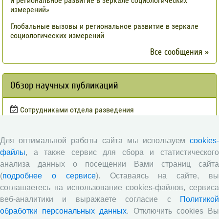
и региональное развитие в зеркале социологических
измерений»
Глобальные вызовы и региональное развитие в зеркале
социологических измерений
Все сообщения »
Обзор научных публикаций
Сотрудниками отдела разведения
сельскохозяйственных животных СЗНИИМЛПХ проведены
исследования по оценке племенной ценности быков-
производителей голштинской поро¬ды, используемых на
Для оптимальной работы сайта мы используем
cookies-
популяции Вологодской области, на основе метода BLUP и
файлы
, а также сервис для сбора и статистического
традиционным методом «дочери-сверстницы».
анализа данных о посещении Вами страниц сайта
Опубликованы результаты исследований по изучению
(
подробнее о сервисе
). Оставаясь на сайте, в
питательной ценности кукурузного силоса в условиях
соглашаетесь на использование cookies-файлов, сервиса
Вологодской области
веб-аналитики и выражаете согласие с
Политикой
Научными сотрудниками отдела растениеводства
обработки персональных данных
. Отключить cookies В
проведены исследования по вопросам влияния различных