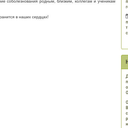
ие соболезнования родным, близким, коллегам и ученикам
п
г
ранится в наших сердцах!
п
т
с
Д
п
о
О
О
В
с
р
н