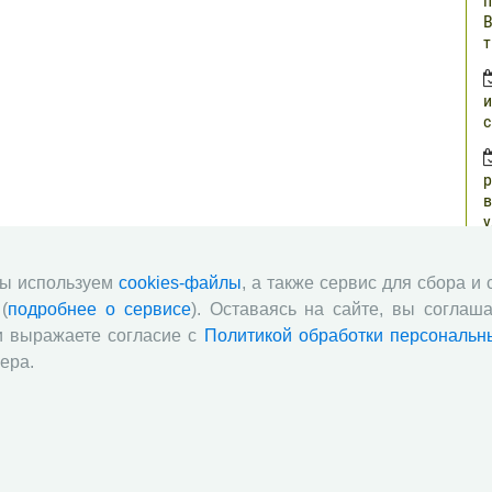
п
В
т
и
с
р
в
у
н
г
мы используем
cookies-файлы
, а также сервис для сбора и
(
подробнее о сервисе
). Оставаясь на сайте, вы соглаша
о
и выражаете согласие с
Политикой обработки персональн
з
ера.
п
о
ч