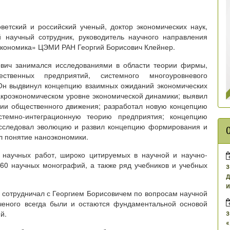
етский и российский ученый, доктор экономических наук,
й научный сотрудник, руководитель научного направления
экономика» ЦЭМИ РАН Георгий Борисович Клейнер.
ович занимался исследованиями в области теории фирмы,
ественных предприятий, системного многоуровневого
 Он выдвинул концепцию взаимных ожиданий экономических
макроэкономическом уровне экономической динамики; выявил
ии общественного движения; разработал новую концепцию
стемно-интеграционную теорию предприятия; концепцию
 исследовал эволюцию и развил концепцию формирования и
л понятие наноэкономики.
 научных работ, широко цитируемых в научной и научно-
 60 научных монографий, а также ряд учебников и учебных
з
д
и
 сотрудничал с Георгием Борисовичем по вопросам научной
ученого всегда были и остаются фундаментальной основой
з
й.
«