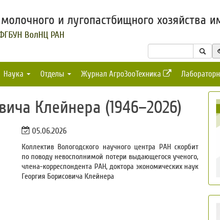
молочного и лугопастбищного хозяйства им
 ФГБУН ВолНЦ РАН
Наука
Отделы
Журнал АгроЗооТехника
Лабораторн
ича Клейнера (1946–2026)
05.06.2026
Коллектив Вологодского научного центра РАН скорбит
по поводу невосполнимой потери выдающегося ученого,
члена-корреспондента РАН, доктора экономических наук
Георгия Борисовича Клейнера