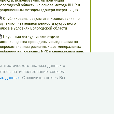
оро¬ды, используемых на популяции
ологодской области, на основе метода BLUP и
радиционным методом «дочери-сверстницы».
Опубликованы результаты исследований по
зучению питательной ценности кукурузного
илоса в условиях Вологодской области
Научными сотрудниками отдела
астениеводства проведены исследования по
опросам влияния различных доз минеральных
добрений включающих NРК и сернокислый цинк
а урожайность и кормовую ценность различных
ибридов кукурузы.
 статистического анализа данных о
В журнале «Молочнохозяйственный вестник»
етесь на использование cookies-
публикованы результаты сравнительной оценки
ых данных
. Отключить cookies Вы
ерносенажа в Вологодской области
Научными сотрудниками СЗНИИМЛПХ
роведены исследования по изучению состояния
бмена веществ высокопродуктивных коров
ерно-пестрой породы в зависимости от сезона
Все сообщения »