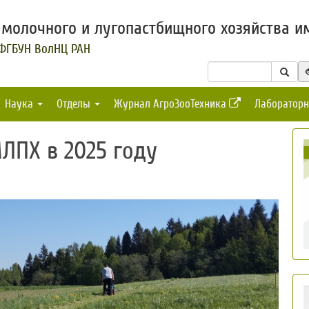
молочного и лугопастбищного хозяйства им
 ФГБУН ВолНЦ РАН
Наука
Отделы
Журнал АгроЗооТехника
Лабораторн
ЛПХ в 2025 году