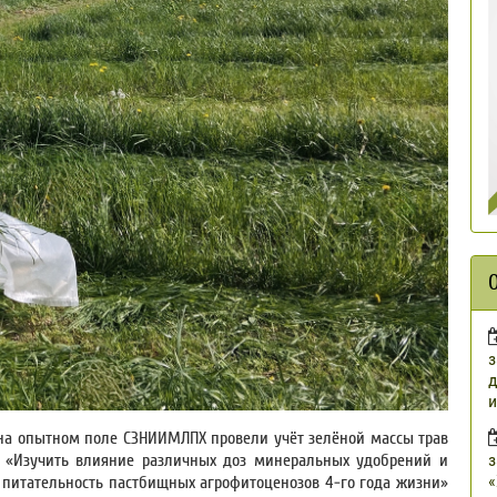
з
д
и
а на опытном поле СЗНИИМЛПХ провели учёт зелёной массы трав
з
а: «Изучить влияние различных доз минеральных удобрений и
«
 питательность пастбищных агрофитоценозов 4-го года жизни»