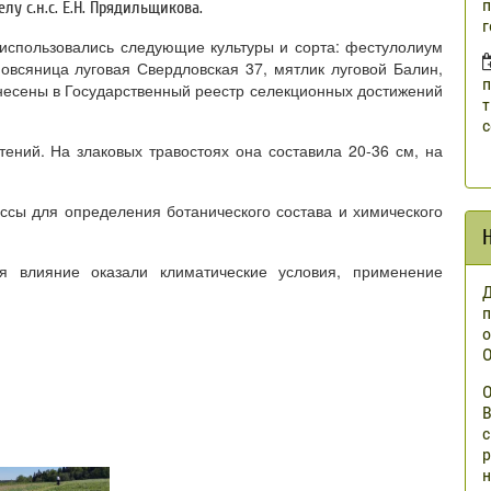
п
лу с.н.с. Е.Н. Прядильщикова.
г
спользовались следующие культуры и сорта: фестулолиум
овсяница луговая Свердловская 37, мятлик луговой Балин,
п
несены в Государственный реестр селекционных достижений
т
с
ений. На злаковых травостоях она составила 20-36 см, на
ссы для определения ботанического состава и химического
ия влияние оказали климатические условия, применение
Д
п
о
О
О
В
с
р
н