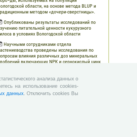
оро¬ды, используемых на популяции
ологодской области, на основе метода BLUP и
радиционным методом «дочери-сверстницы».
Опубликованы результаты исследований по
зучению питательной ценности кукурузного
илоса в условиях Вологодской области
Научными сотрудниками отдела
астениеводства проведены исследования по
опросам влияния различных доз минеральных
добрений включающих NРК и сернокислый цинк
а урожайность и кормовую ценность различных
ибридов кукурузы.
 статистического анализа данных о
В журнале «Молочнохозяйственный вестник»
етесь на использование cookies-
публикованы результаты сравнительной оценки
ых данных
. Отключить cookies Вы
ерносенажа в Вологодской области
Научными сотрудниками СЗНИИМЛПХ
роведены исследования по изучению состояния
бмена веществ высокопродуктивных коров
ерно-пестрой породы в зависимости от сезона
Все сообщения »