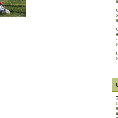
п
С
э
п
О
н
«
з
Г
з
п
ц