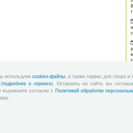
п
В
т
и
с
р
в
у
н
г
мы используем
cookies-файлы
, а также сервис для сбора и
(
подробнее о сервисе
). Оставаясь на сайте, вы соглаша
о
и выражаете согласие с
Политикой обработки персональн
з
ера.
п
о
ч