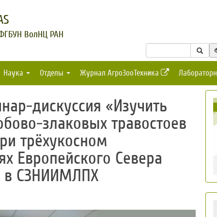
AS
 ФГБУН ВолНЦ РАН
Наука
Отделы
Журнал АгроЗооТехника
Лабораторн
нар-дискуссия «Изучить
обово-злаковых травостоев
при трёхукосном
ях Европейского Севера
» в СЗНИИМЛПХ