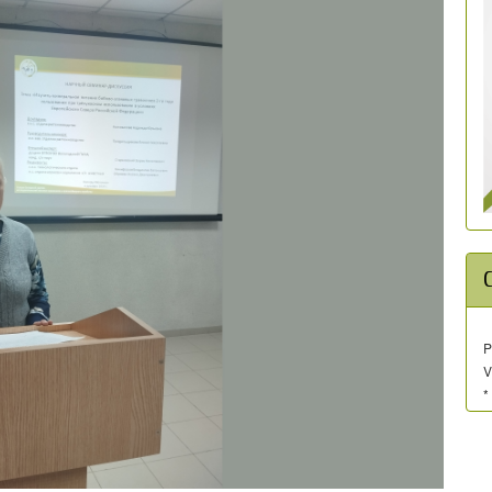
P
V
*