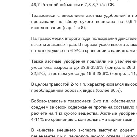
46,7 т/га зелёной массы и 7,3-8,7 т/га СВ.
Травосмеси с внесением азотных удобрений в подк
превышали по сбору сухого вещества на 0,6-1
использования (вар. 1 и 8).
На травосмесях второго года пользования действи
высоты злаковых трав. В первом укосе высота злак
в третьем укосе на 6-9% в сравнении с вариантами 
Также азотные удобрения повлияли на увеличение
укосе она возросла до 29,6-33,9% (контроль 26,3
22,8%), в третьем укосе до 18,8-29,6% (контроль 11,
В целом травостой 2-го г.п. характеризовался выс
преобладанием бобовых видов (более 60%).
Бобово-злаковые травосмеси 2-го г.п. обеспечили
среднем за сезон содержание протеина составило 
расчёте на 1 кг сухого вещества. Азотные удобре
4-11% по сравнению с контрольными вариантами.
В качестве внешнего эксперта выступил доцент 
рецензенты с.н.с. технологического отдела Никиф