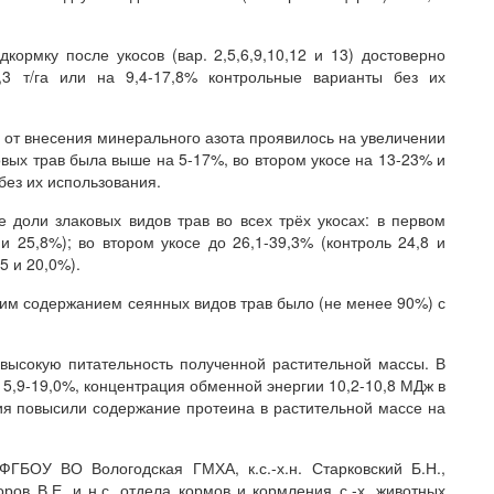
ормку после укосов (вар. 2,5,6,9,10,12 и 13) достоверно
,3 т/га или на 9,4-17,8% контрольные варианты без их
е от внесения минерального азота проявилось на увеличении
овых трав была выше на 5-17%, во втором укосе на 13-23% и
без их использования.
 доли злаковых видов трав во всех трёх укосах: в первом
 и 25,8%); во втором укосе до 26,1-39,3% (контроль 24,8 и
5 и 20,0%).
оким содержанием сеянных видов трав было (не менее 90%) с
 высокую питательность полученной растительной массы. В
15,9-19,0%, концентрация обменной энергии 10,2-10,8 МДж в
ния повысили содержание протеина в растительной массе на
ФГБОУ ВО Вологодская ГМХА, к.с.-х.н. Старковский Б.Н.,
оров В.Е. и н.с. отдела кормов и кормления с.-х. животных