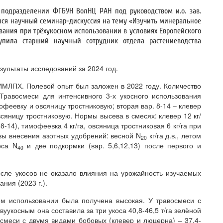
подразделении ФГБУН ВолНЦ РАН под руководством и.о. зав.
ялся научный семинар-дискуссия на тему «Изучить минеральное
ования при трёхукосном использовании в условиях Европейского
упила старший научный сотрудник отдела растениеводства
ультаты исследований за 2024 год.
МЛПХ. Полевой опыт был заложен в 2022 году. Количество
 Травосмеси для интенсивного 3-х укосного использования
офеевку и овсяницу тростниковую; вторая вар. 8-14 – клевер
сяницу тростниковую. Нормы высева в смесях: клевер 12 кг/
р. 8-14), тимофеевка 4 кг/га, овсяница тростниковая 6 кг/га при
зы внесения азотных удобрений: весной N
кг/га д.в., летом
20
оса N
и две подкормки (вар. 5,6,12,13) после первого и
40
сле укосов не оказало влияния на урожайность изучаемых
ния (2023 г.).
ном использовании была получена высокая. У травосмеси с
уукосным она составила за три укоса 40,8-46,5 т/га зелёной
восмеси с двумя видами бобовых (клевер и люцерна) – 37,4-