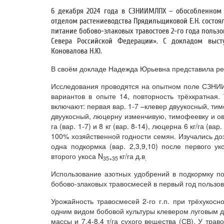
6 декабря 2024 года в СЗНИИМЛПХ – обособленном 
отделом растениеводства Прядильщиковой Е.Н. состо
питание бобово-злаковых травостоев 2-го года польз
Севера Российской Федерации». С докладом выст
Коновалова Н.Ю.
В своём докладе Надежда Юрьевна представила рез
Исследования проводятся на опытном поле СЗНИИ
вариантов в опыте 14, повторность трёхкратная.
включают: первая вар. 1-7 –клевер двуукосный, тим
двуукосный, люцерну изменчивую, тимофеевку и ов
га (вар. 1-7) и 8 кг (вар. 8-14), люцерна 6 кг/га (ва
100% хозяйственной годности семян. Изучались до
одна подкормка (вар. 2,3,9,10) после первого ук
второго укоса N
кг/га д.в
35+35
.
Использование азотных удобрений в подкормку по
бобово-злаковых травосмесей в первый год пользова
Урожайность травосмесей 2-го г.п. при трёхукос
одним видом бобовой культуры клевером луговым дв
массы и 7,4-8,4 т/га сухого вещества (СВ). У тра