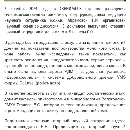
21 октября 2024 года в СЗНИИМЛПХ отделом разведения
сельскохозяйственных животных, под руководством ведущего
научного сотрудника к.с.-х.н. Абрамовой Н.И. организован
научный семинар-дискуссия. С докладом выступила старший
научный сотрудник отдела к.с.-х.н. Яковлева О.О.
В докладе были представлены результаты влияния технологий
доения на показатели воспроизводства молочного скота.
В
ходе работы были исследованы такие показатели, как
кратность осеменения, продолжительность сервис-периода и
сухостойного периода, скорость молокоотдачи, живая масса. В
опыте были изучены агрегат АДМ – 8, доильная установка
«Европараллель» и система добровольного доения VMS
фирмы DeLaval (робот-дояр).
В качестве эксперта выступила кандидат биологических наук,
доцент кафедры эпизоотологии и микробиологии Вологодской
ГМХА:Ткачева Е.С., которая внесла замечания, предложения
и рекомендации докладчику по представленной теме.
Подготовили рецензии: старший научный сотрудник отдела
растениеводства Е.Н. Прядильщикова, старший научный