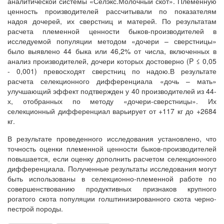
аналитической системы «Селэкс.Молочный скот». Племенную
ценность производителей рассчитывали по показателям
надоя дочерей, их сверстниц и матерей. По результатам
расчета племенной ценности быков-производителей в
исследуемой популяции методом «дочери – сверстницы»
было выявлено 44 быка или 46,2% от числа, включенных в
анализ производителей, дочери которых достоверно (P ≤ 0,05
- 0,001) превосходят сверстниц по надою.В результате
расчета селекционного дифференциала «дочь – мать»
улучшающий эффект подтвержден у 40 производителей из 44-
х, отобранных по методу «дочери-сверстницы». Их
селекционный дифференциал варьирует от +117 кг до +2684
кг.
В результате проведенного исследования установлено, что
точность оценки племенной ценности быков-производителей
повышается, если оценку дополнить расчетом селекционного
дифференциала. Полученные результаты исследования могут
быть использованы в селекционно-племенной работе по
совершенствованию продуктивных признаков крупного
рогатого скота популяции голштинизированного скота черно-
пестрой породы.