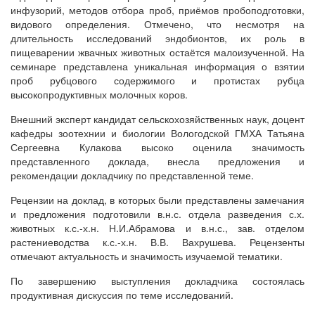
инфузорий, методов отбора проб, приёмов пробоподготовки,
видового определения. Отмечено, что несмотря на
длительность исследований эндобионтов, их роль в
пищеварении жвачных животных остаётся малоизученной. На
семинаре представлена уникальная информация о взятии
проб рубцового содержимого и протистах рубца
высокопродуктивных молочных коров.
Внешний эксперт кандидат сельскохозяйственных наук, доцент
кафедры зоотехнии и биологии Вологодской ГМХА Татьяна
Сергеевна Кулакова высоко оценила значимость
представленного доклада, внесла предложения и
рекомендации докладчику по представленной теме.
Рецензии на доклад, в которых были представлены замечания
и предложения подготовили в.н.с. отдела разведения с.х.
животных к.с.-х.н. Н.И.Абрамова и в.н.с., зав. отделом
растениеводства к.с.-х.н. В.В. Вахрушева. Рецензенты
отмечают актуальность и значимость изучаемой тематики.
По завершению выступления докладчика состоялась
продуктивная дискуссия по теме исследований.