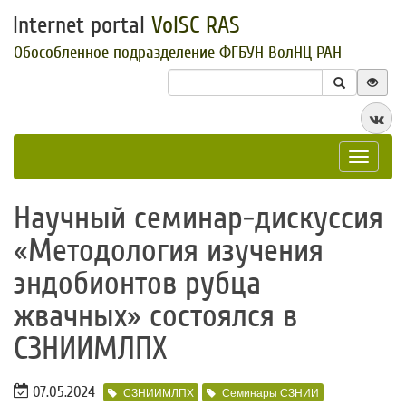
Internet portal
VolSC RAS
Обособленное подразделение ФГБУН ВолНЦ РАН
Toggle
navigat
Научный семинар-дискуссия
«Методология изучения
эндобионтов рубца
жвачных» состоялся в
СЗНИИМЛПХ
07.05.2024
СЗНИИМЛПХ
Семинары СЗНИИ