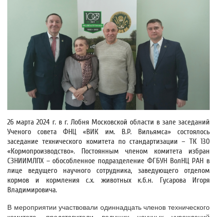
26 марта 2024 г. в г. Лобня Московской области в зале заседаний
Ученого совета ФНЦ «ВИК им. В.Р. Вильямса» состоялось
заседание технического комитета по стандартизации – ТК 130
«Кормопроизводство». Постоянным членом комитета избран
СЗНИИМЛПХ – обособленное подразделение ФГБУН ВолНЦ РАН в
лице ведущего научного сотрудника, заведующего отделом
кормов и кормления с.х. животных к.б.н. Гусарова Игоря
Владимировича.
В мероприятии участвовали одиннадцать членов технического
комитета, представители ведущих научных учреждений