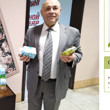
P
V
*