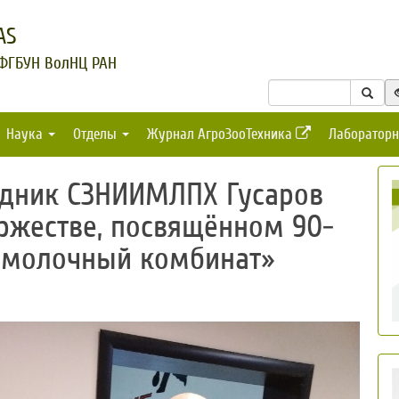
AS
 ФГБУН ВолНЦ РАН
Наука
Отделы
Журнал АгроЗооТехника
Лабораторн
удник СЗНИИМЛПХ Гусаров
оржестве, посвящённом 90-
 молочный комбинат»