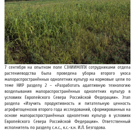
7 сентября на опытном поле СЗНИИМЛПХ сотрудниками отдела
растениеводства была проведена уборка второго укоса
малораспространённых однолетних культур на кормовые цели по
теме НИР разделу 2 – «Разработать адаптивную технологию
возделывания малораспространённых однолетних культур в
условиях Европейского Севера Российской Федерации». Этап
раздела «Изучить продуктивность и питательную ценность
агрофитоценозов второго года исследований, сформированных на
основе малораспространённых однолетних культур в условиях
Европейского Севера Российской Федерации». Ответственный
исполнитель по разделу с.н.с., к.с.-х.н. И.Л. Безгодова.