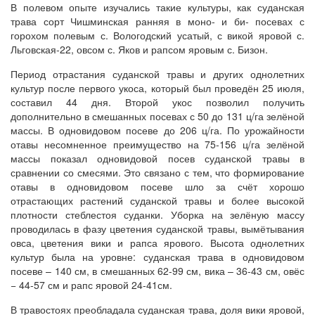
В полевом опыте изучались такие культуры, как суданская
трава сорт Чишминская ранняя в моно- и би- посевах с
горохом полевым с. Вологодский усатый, с викой яровой с.
Льговская-22, овсом с. Яков и рапсом яровым с. Бизон.
Период отрастания суданской травы и других однолетних
культур после первого укоса, который был проведён 25 июля,
составил 44 дня. Второй укос позволил получить
дополнительно в смешанных посевах с 50 до 131 ц/га зелёной
массы. В одновидовом посеве до 206 ц/га. По урожайности
отавы несомненное преимущество на 75-156 ц/га зелёной
массы показал одновидовой посев суданской травы в
сравнении со смесями. Это связано с тем, что формирование
отавы в одновидовом посеве шло за счёт хорошо
отрастающих растений суданской травы и более высокой
плотности стеблестоя суданки. Уборка на зелёную массу
проводилась в фазу цветения суданской травы, вымётывания
овса, цветения вики и рапса ярового. Высота однолетних
культур была на уровне: суданская трава в одновидовом
посеве – 140 см, в смешанных 62-99 см, вика – 36-43 см, овёс
− 44-57 см и рапс яровой 24-41см.
В травостоях преобладала суданская трава, доля вики яровой,