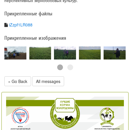
перспективных зернобобовых культур.
Прикрепленные файлы
iZzpf1LR088
Прикрепленные изображения
« Go Back
All messages