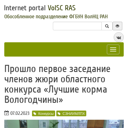
Internet portal
VolSC RAS
Обособленное подразделение ФГБУН ВолНЦ РАН
Toggle
navigat
​Прошло первое заседание
членов жюри областного
конкурса «Лучшие корма
Вологодчины»
07.02.2023
Конкурсы
СЗНИИМЛПХ