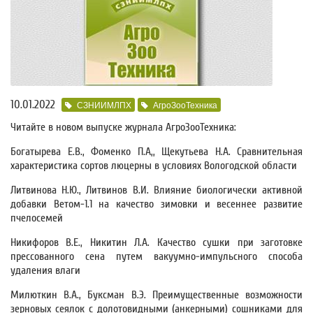
10.01.2022
СЗНИИМЛПХ
АгроЗооТехника
Читайте в новом выпуске журнала АгроЗооТехника:
Богатырева Е.В., Фоменко П.А,, Щекутьева Н.А. Сравнительная
характеристика сортов люцерны в условиях Вологодской области
Литвинова Н.Ю., Литвинов В.И. Влияние биологически активной
добавки Ветом-1.1 на качество зимовки и весеннее развитие
пчелосемей
Никифоров В.Е., Никитин Л.А. Качество сушки при заготовке
прессованного сена путем вакуумно-импульсного способа
удаления влаги
Милюткин В.А., Буксман В.Э. Преимущественные возможности
зерновых сеялок с долотовидными (анкерными) сошниками для