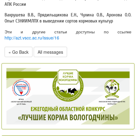
АПК России
Вахрушева В.В., Прядильщикова Е.Н., Чухина О.В., Аронова О.О.
Опыт СЗНИИМЛПХ в выведении сортов кормовых культур
Эти и другие статьи доступны по ссылке
http://azt.vscc.ac.ru/issue/16
« Go Back
All messages