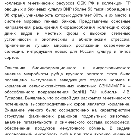
коллекция генетических ресурсов ОБК РФ и коллекции ГР
овощных и бахчевых культур ВИР (более 53 тысяч образцов из
98 стран), уникальность которых достигает 80%, и их место в
системе мировых генных банков. Представлены основные
направления расширения биоразнообразия коллекции: сбор
диких видов и местных форм с высокой степенью
устойчивости к биотическим и абиотическим стрессам,
привлечение лучших мировых достижений современной
селекции, интродукция новых для России культур и типов
сортов.
Описанию биоинформационного и микроскопического
анализа микробиоты рубца крупного рогатого скота было
посвящено выступление заведующего отделом кормов и
кормления сельскохозяйственных животных СЗНИИМЛПХ –
обособленного подразделения ВолНЦ РАН к.биол.н. И.В.
Гусарова. Выявлено, что основой для раскрытия генетического
потенциала высокопродуктивных коров является кормление.
Внимание ученого было сосредоточено на характеристике
структуры фактических рационов подопытных животных,
анализе питательности и химического состава кормосмеси,
обеспечении продуктов межуточного обмена. В задачи
исследований микробиоты рубца при этом входило изучение