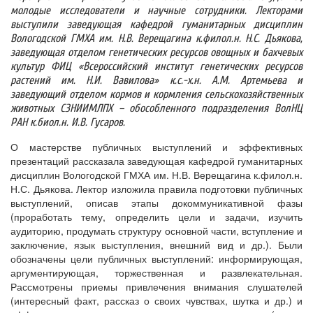
молодые исследователи и научные сотрудники. Лекторами
выступили заведующая кафедрой гуманитарных дисциплин
Вологодской ГМХА им. Н.В. Верещагина к.филол.н. Н.С. Дьякова,
заведующая отделом генетических ресурсов овощных и бахчевых
культур ФИЦ «Всероссийский институт генетических ресурсов
растений им. Н.И. Вавилова» к.с.-х.н. А.М. Артемьева и
заведующий отделом кормов и кормления сельскохозяйственных
животных СЗНИИМЛПХ – обособленного подразделения ВолНЦ
РАН к.биол.н. И.В. Гусаров.
О мастерстве публичных выступлений и эффективных
презентаций рассказала заведующая кафедрой гуманитарных
дисциплин Вологодской ГМХА им. Н.В. Верещагина к.филол.н.
Н.С. Дьякова. Лектор изложила правила подготовки публичных
выступлений, описав этапы докоммуникативной фазы
(проработать тему, определить цели и задачи, изучить
аудиторию, продумать структуру основной части, вступление и
заключение, язык выступления, внешний вид и др.). Были
обозначены цели публичных выступлений: информирующая,
аргументирующая, торжественная и развлекательная.
Рассмотрены приемы привлечения внимания слушателей
(интересный факт, рассказ о своих чувствах, шутка и др.) и