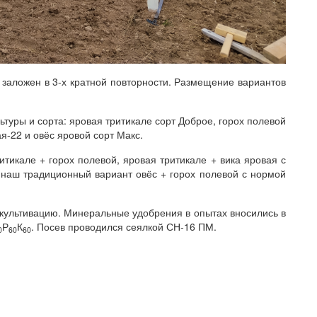
 заложен в 3-х кратной повторности. Размещение вариантов
ьтуры и сорта: яровая тритикале сорт Доброе, горох полевой
ая-22 и овёс яровой сорт Макс.
тикале + горох полевой, яровая тритикале + вика яровая с
 наш традиционный вариант овёс + горох полевой с нормой
культивацию. Минеральные удобрения в опытах вносились в
Р
К
. Посев проводился сеялкой СН-16 ПМ.
0
60
60