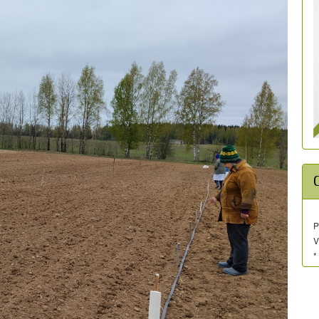
P
V
*