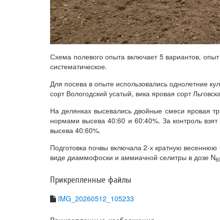
Схема полевого опыта включает 5 вариантов, опыт
систематическое.
Для посева в опыте использовались однолетние кул
сорт Вологодский усатый, вика яровая сорт Льговск
На делянках высевались двойные смеси яровая три
нормами высева 40:60 и 60:40%. За контроль взят
высева 40:60%.
Подготовка почвы включала 2-х кратную весеннюю 
виде диаммофоски и аммиачной селитры в дозе N
6
Прикрепленные файлы
IMG_20260512_105233