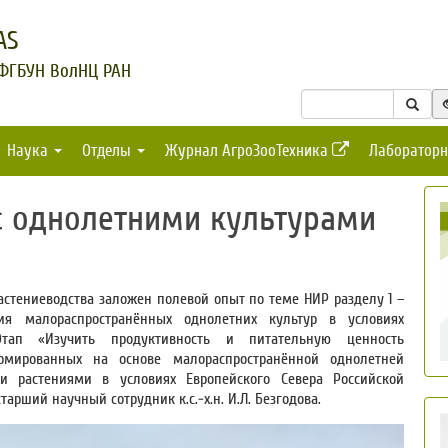
AS
 ФГБУН ВолНЦ РАН
Наука
Отделы
Журнал АгроЗооТехника
Лабораторн
с однолетними культурами
стениеводства заложен полевой опыт по теме НИР разделу 1 –
ия малораспространённых однолетних культур в условиях
Этап «Изучить продуктивность и питательную ценность
ормированных на основе малораспространённой однолетней
и растениями в условиях Европейского Севера Российской
арший научный сотрудник к.с.-х.н. И.Л. Безгодова.