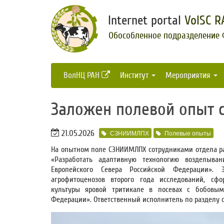
Internet portal
VolSC R
Обособленное подразделение
ВолНЦ РАН
Институт
Мероприятия
Заложен полевой опыт 
21.05.2026
СЗНИИМЛПХ
Полевые опыты
На опытном поле СЗНИИМЛПХ сотрудниками отдела ра
«Разработать адаптивную технологию возделыван
Европейского Севера Российской Федерации». 
агрофитоценозов второго года исследований, сф
культуры яровой тритикале в посевах с бобовым
Федерации». Ответственный исполнитель по разделу ст