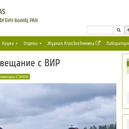
AS
 ФГБУН ВолНЦ РАН
Наука
Отделы
Журнал АгроЗооТехника
Лабораторн
вещание с ВИР
еминары СЗНИИ