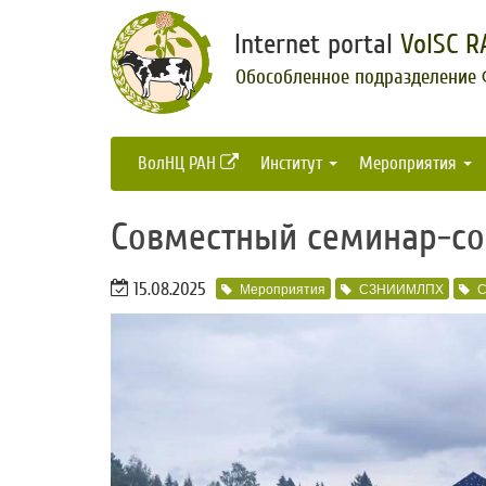
Internet portal
VolSC R
Обособленное подразделение
ВолНЦ РАН
Институт
Мероприятия
Совместный семинар-со
15.08.2025
Мероприятия
СЗНИИМЛПХ
С