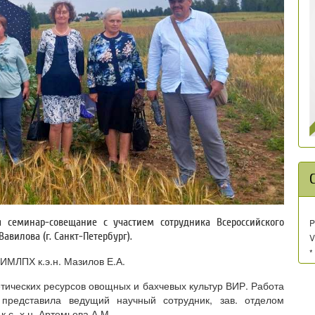
 семинар-совещание с участием сотрудника Всероссийского
P
авилова (г. Санкт-Петербург).
V
*
ИМЛПХ к.э.н. Мазилов Е.А.
етических ресурсов овощных и бахчевых культур ВИР. Работа
 представила ведущий научный сотрудник, зав. отделом
.с.-х.н. Артемьева А.М.