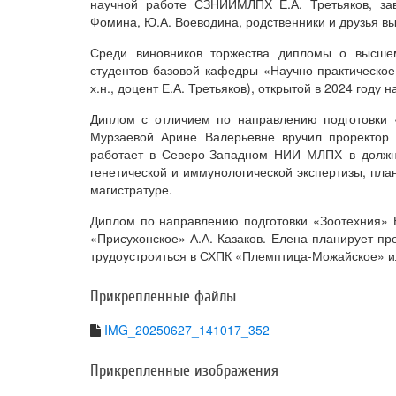
научной работе СЗНИИМЛПХ Е.А. Третьяков, за
Фомина, Ю.А. Воеводина, родственники и друзья вы
Среди виновников торжества дипломы о высшем
студентов базовой кафедры «Научно-практическое 
х.н., доцент Е.А. Третьяков), открытой в 2024 год
Диплом с отличием по направлению подготовки «
Мурзаевой Арине Валерьевне вручил проректор 
работает в Северо-Западном НИИ МЛПХ в должно
генетической и иммунологической экспертизы, пла
магистратуре.
Диплом по направлению подготовки «Зоотехния» 
«Присухонское» А.А. Казаков. Елена планирует пр
трудоустроиться в СХПК «Племптица-Можайское» 
Прикрепленные файлы
IMG_20250627_141017_352
Прикрепленные изображения