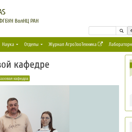
AS
 ФГБУН ВолНЦ РАН
Наука
Отделы
Журнал АгроЗооТехника
Лабораторн
вой кафедре
Базовая кафедра