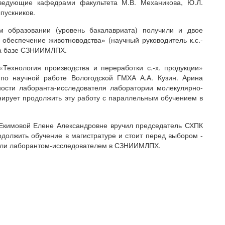
ведующие кафедрами факультета М.В. Механикова, Ю.Л.
пускников.
 образовании (уровень бакалавриата) получили и двое
обеспечение животноводства» (научный руководитель к.с.-
у на базе СЗНИИМЛПХ.
Технология производства и переработки с.-х. продукции»
по научной работе Вологодской ГМХА А.А. Кузин. Арина
сти лаборанта-исследователя лаборатории молекулярно-
нирует продолжить эту работу с параллельным обучением в
Екимовой Елене Александровне вручил председатель СХПК
одолжить обучение в магистратуре и стоит перед выбором -
или лаборантом-исследователем в СЗНИИМЛПХ.