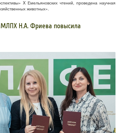
рспективы» X Емельяновских чтений, проведена научная
озяйственных животных».
ИМЛПХ Н.А. Фриева повысила