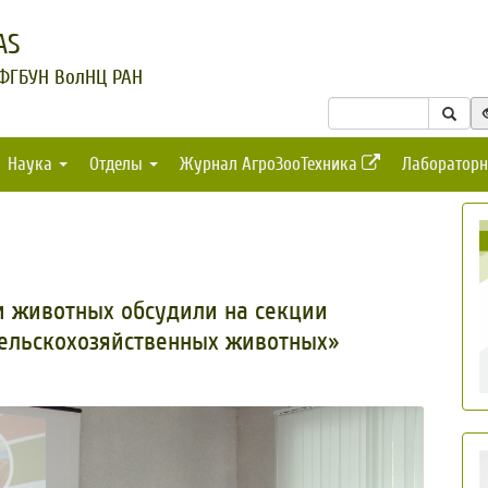
AS
 ФГБУН ВолНЦ РАН
Наука
Отделы
Журнал АгроЗооТехника
Лабораторн
и животных обсудили на секции
сельскохозяйственных животных»