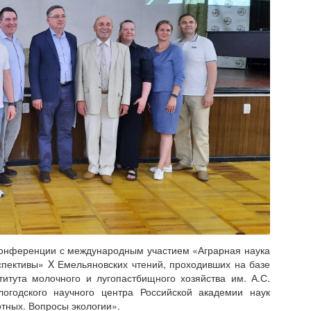
 конференции с международным участием «Аграрная наука
спективы» X Емельяновских чтений, проходивших на базе
титута молочного и лугопастбищного хозяйства им. А.С.
огодского научного центра Российской академии наук
тных. Вопросы экологии».