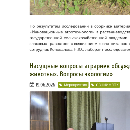
По результатам исследований в сборнике матери
«Инновационные агротехнологии в растениеводств
государственной сельскохозяйственной академии (
злаковых травостоев с включением козлятника вос
сотрудник Коновалова Н.Ю., лаборант-исследовател
​Насущные вопросы аграриев обсуж
животных. Вопросы экологии»
19.06.2026
Мероприятия
СЗНИИМЛПХ